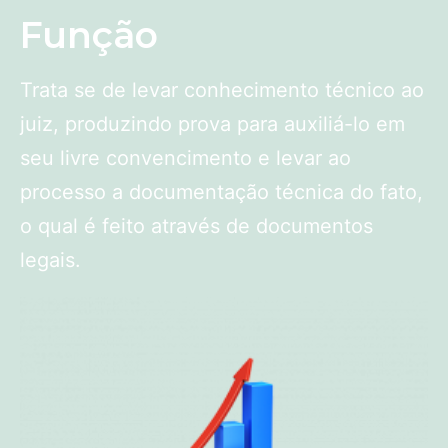
Função
Trata se de levar conhecimento técnico ao
juiz, produzindo prova para auxiliá-lo em
seu livre convencimento e levar ao
processo a documentação técnica do fato,
o qual é feito através de documentos
legais.