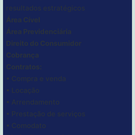
resultados estratégicos
Área Cível
Área Previdenciária
Direito do Consumidor
Cobrança
Contratos:
• Compra e venda
• Locação
• Arrendamento
• Prestação de serviços
• Comodato