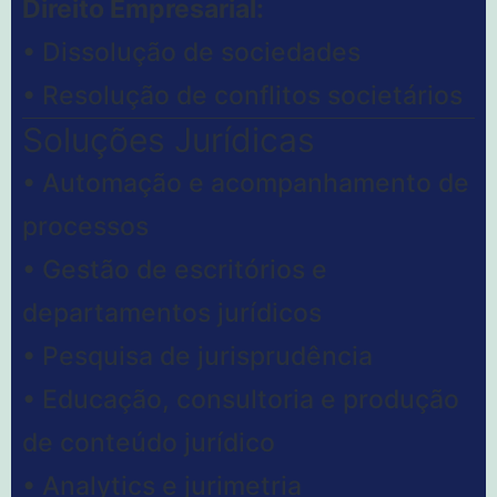
Direito Empresarial:
• Dissolução de sociedades
• Resolução de conflitos societários
Soluções Jurídicas
• Automação e acompanhamento de
processos
• Gestão de escritórios e
departamentos jurídicos
• Pesquisa de jurisprudência
• Educação, consultoria e produção
de conteúdo jurídico
• Analytics e jurimetria