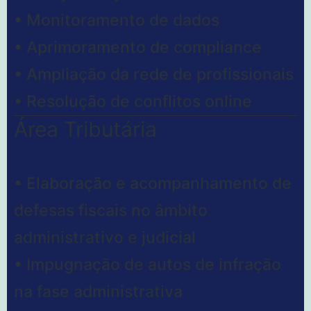
• Monitoramento de dados
• Aprimoramento de compliance
• Ampliação da rede de profissionais
• Resolução de conflitos online
Área Tributária
• Elaboração e acompanhamento de
defesas fiscais no âmbito
administrativo e judicial
• Impugnação de autos de infração
na fase administrativa