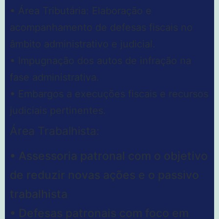
• Área Tributária: Elaboração e
acompanhamento de defesas fiscais no
âmbito administrativo e judicial.
• Impugnação dos autos de infração na
fase administrativa.
• Embargos a execuções fiscais e recursos
judiciais pertinentes.
Área Trabalhista:
• Assessoria patronal com o objetivo
de reduzir novas ações e o passivo
trabalhista
• Defesas patronais com foco em