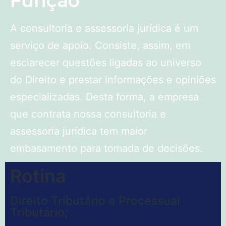
Função
A consultoria e assessoria jurídica é um
serviço de apoio. Consiste, assim, em
esclarecer questões ligadas ao universo
do Direito e prestar informações e opiniões
especializadas. Desta forma, a empresa
que contrata nossa consultoria e
assessoria jurídica tem maior
embasamento para tomada de decisões.
Rotina
Direito Tributário e Processual
Tributário;